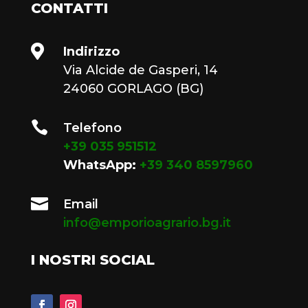
CONTATTI

Indirizzo
Via Alcide de Gasperi, 14
24060 GORLAGO (BG)

Telefono
+39 035 951512
WhatsApp:
+39 340 8597960

Email
info@emporioagrario.bg.it
I NOSTRI SOCIAL