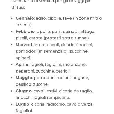
calendario di semina per gli ortaggi più
diffusi:
Gennaio
: aglio, cipolla, fave (in zone miti o
in serra).
Febbraio
: cipolle, porri, spinaci, lattuga,
piselli, carote (protetti sotto tunnel).
Marzo
: bietole, cavoli, cicorie, finocchi,
pomodori (in semenzaio), zucchine,
spinaci.
Aprile
: fagioli, fagiolini, melanzane,
peperoni, zucchine, cetrioli.
Maggio
: pomodori, meloni, angurie,
basilico, zucche.
Giugno
: cavoli estivi, cicorie da taglio,
finocchi, fagioli rampicanti.
Luglio
: cicoria, radicchio, cavolo verza,
fagiolini.