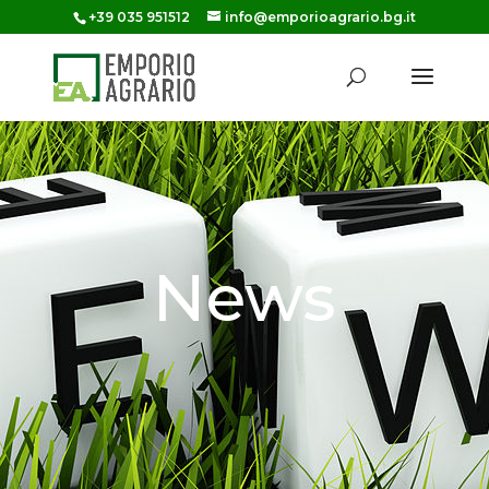
+39 035 951512
info@emporioagrario.bg.it
News