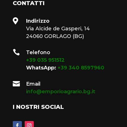
CONTATTI

Indirizzo
Via Alcide de Gasperi, 14
24060 GORLAGO (BG)

Telefono
+39 035 951512
WhatsApp:
+39 340 8597960

Email
info@emporioagrario.bg.it
I NOSTRI SOCIAL